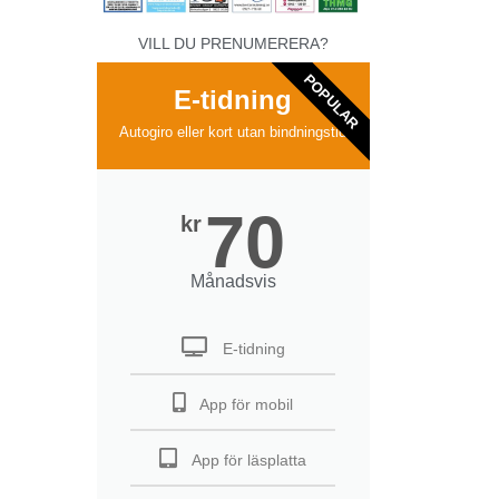
VILL DU PRENUMERERA?
POPULAR
E-tidning
Autogiro eller kort utan bindningstid
70
kr
Månadsvis
E-tidning
App för mobil
App för läsplatta