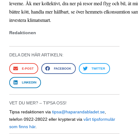
leverne. Åk mer kollektivt, dra ner på resor med flyg och bil, ät 
bättre kött, handla mer hållbart, se över hemmets elkonsumtion sa
investera klimatsmart.
Redaktionen
DELA DEN HÄR ARTIKELN:
E-POST
FACEBOOK
TWITTER
LINKEDIN
VET DU MER? – TIPSA OSS!
Tipsa redaktionen via
tipsa@haparandabladet.se
,
telefon 0922-28022 eller krypterat via
vårt tipsformulär
som finns här
.