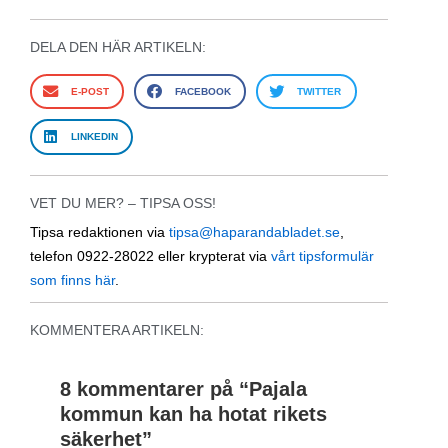
DELA DEN HÄR ARTIKELN:
E-POST
FACEBOOK
TWITTER
LINKEDIN
VET DU MER? – TIPSA OSS!
Tipsa redaktionen via
tipsa@haparandabladet.se
,
telefon 0922-28022 eller krypterat via
vårt tipsformulär
som finns här
.
KOMMENTERA ARTIKELN:
8 kommentarer på “
Pajala
kommun kan ha hotat rikets
säkerhet
”