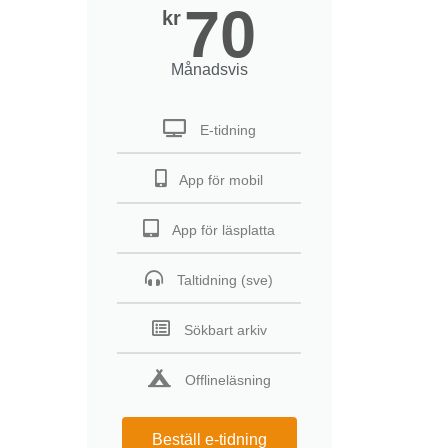
70
kr
Månadsvis
E-tidning
App för mobil
App för läsplatta
Taltidning (sve)
Sökbart arkiv
Offlineläsning
Beställ e-tidning