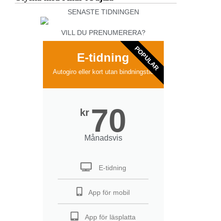
SENASTE TIDNINGEN
VILL DU PRENUMERERA?
POPULAR
E-tidning
Autogiro eller kort utan bindningstid
70
kr
Månadsvis
E-tidning
App för mobil
App för läsplatta