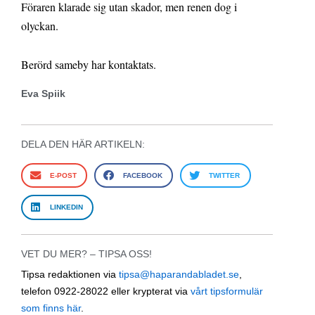
Föraren klarade sig utan skador, men renen dog i
olyckan.
Berörd sameby har kontaktats.
Eva Spiik
DELA DEN HÄR ARTIKELN:
E-POST
FACEBOOK
TWITTER
LINKEDIN
VET DU MER? – TIPSA OSS!
Tipsa redaktionen via
tipsa@haparandabladet.se
,
telefon 0922-28022 eller krypterat via
vårt tipsformulär
som finns här
.