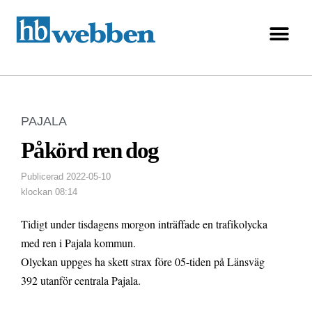
PAJALA
Påkörd ren dog
Publicerad
2022-05-10
klockan
08:14
Tidigt under tisdagens morgon inträffade en trafikolycka
med ren i Pajala kommun.
Olyckan uppges ha skett strax före 05-tiden på Länsväg
392 utanför centrala Pajala.