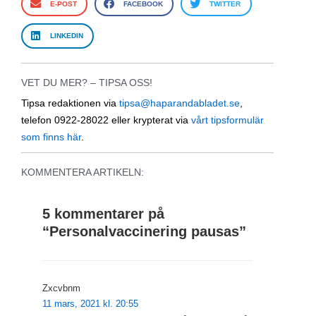
E-POST
FACEBOOK
TWITTER
LINKEDIN
VET DU MER? – TIPSA OSS!
Tipsa redaktionen via
tipsa@haparandabladet.se
,
telefon 0922-28022 eller krypterat via
vårt tipsformulär
som finns här
.
KOMMENTERA ARTIKELN:
5 kommentarer på
“
Personalvaccinering pausas
”
Zxcvbnm
11 mars, 2021 kl. 20:55