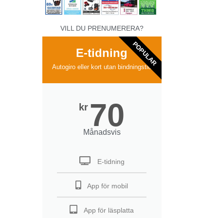
VILL DU PRENUMERERA?
POPULAR
E-tidning
Autogiro eller kort utan bindningstid
70
kr
Månadsvis
E-tidning
App för mobil
App för läsplatta