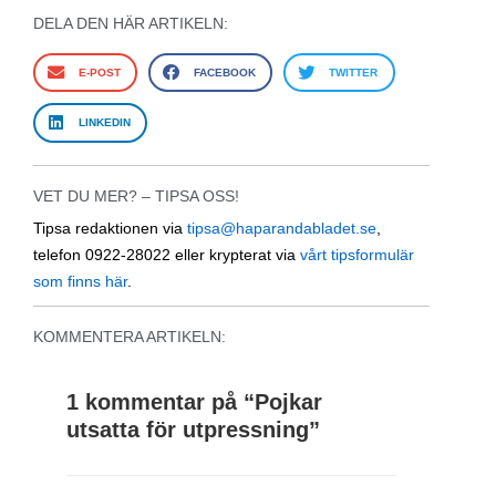
DELA DEN HÄR ARTIKELN:
E-POST
FACEBOOK
TWITTER
LINKEDIN
VET DU MER? – TIPSA OSS!
Tipsa redaktionen via
tipsa@haparandabladet.se
,
telefon 0922-28022 eller krypterat via
vårt tipsformulär
som finns här
.
KOMMENTERA ARTIKELN:
1 kommentar på “
Pojkar
utsatta för utpressning
”