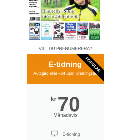
VILL DU PRENUMERERA?
POPULAR
E-tidning
Autogiro eller kort utan bindningstid
70
kr
Månadsvis
E-tidning