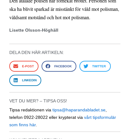
Den åtalade polisen har förnekat brottet. Personen som
ska ha blivit sparkad är misstänkt för våld mot polisman,
våldsamt motstånd och hot mot polisman.
Lisette Olsson-Höghäll
DELA DEN HÄR ARTIKELN:
E-POST
FACEBOOK
TWITTER
LINKEDIN
VET DU MER? – TIPSA OSS!
Tipsa redaktionen via
tipsa@haparandabladet.se
,
telefon 0922-28022 eller krypterat via
vårt tipsformulär
som finns här
.