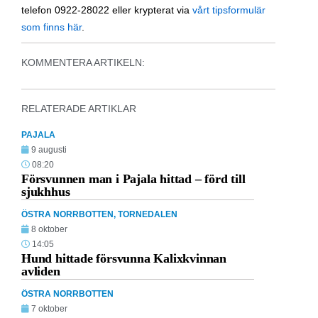
telefon 0922-28022 eller krypterat via
vårt tipsformulär
som finns här
.
KOMMENTERA ARTIKELN:
RELATERADE ARTIKLAR
PAJALA
9 augusti
08:20
Försvunnen man i Pajala hittad – förd till
sjukhhus
ÖSTRA NORRBOTTEN
,
TORNEDALEN
8 oktober
14:05
Hund hittade försvunna Kalixkvinnan
avliden
ÖSTRA NORRBOTTEN
7 oktober