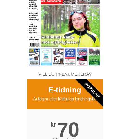
VILL DU PRENUMERERA?
POPULAR
E-tidning
Autogiro eller kort utan bindningstid
70
kr