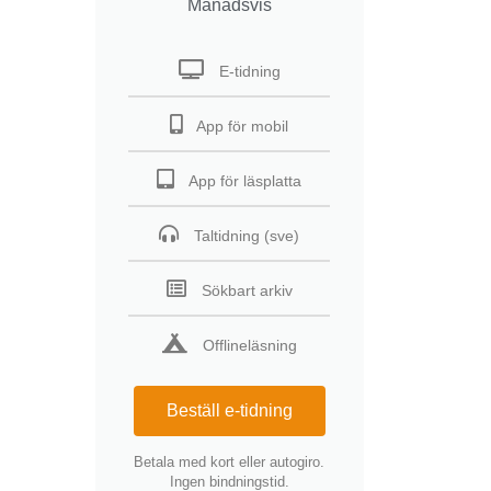
Månadsvis
E-tidning
App för mobil
App för läsplatta
Taltidning (sve)
Sökbart arkiv
Offlineläsning
Beställ e-tidning
Betala med kort eller autogiro.
Ingen bindningstid.