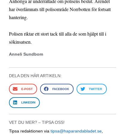
Anhöriga är underrättade om polisens beslut. Ärendet
har överlämnats till polisområde Norrbotten för fortsatt
hantering.
Polisen riktar ett stort tack till alla de som hjälpt till i
sökinsatsen.
Anneli Sundbom
DELA DEN HÄR ARTIKELN:
E-POST
FACEBOOK
TWITTER
LINKEDIN
VET DU MER? – TIPSA OSS!
Tipsa redaktionen via
tipsa@haparandabladet.se
,