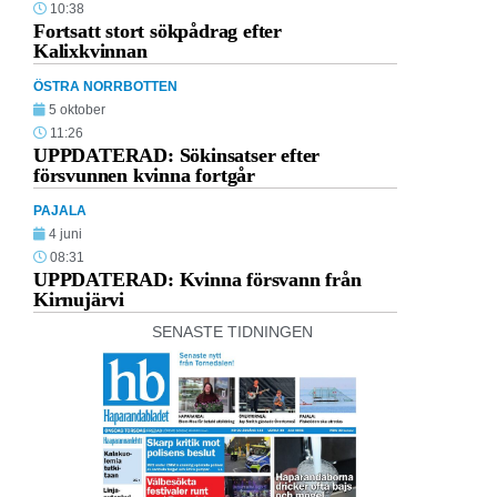
10:38
Fortsatt stort sökpådrag efter
Kalixkvinnan
ÖSTRA NORRBOTTEN
5 oktober
11:26
UPPDATERAD: Sökinsatser efter
försvunnen kvinna fortgår
PAJALA
4 juni
08:31
UPPDATERAD: Kvinna försvann från
Kirnujärvi
SENASTE TIDNINGEN