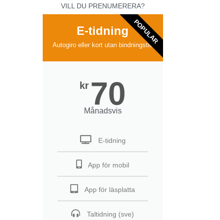
VILL DU PRENUMERERA?
POPULAR
E-tidning
Autogiro eller kort utan bindningstid
70
kr
Månadsvis
E-tidning
App för mobil
App för läsplatta
Taltidning (sve)