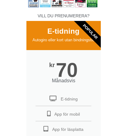
VILL DU PRENUMERERA?
POPULAR
E-tidning
Autogiro eller kort utan bindningstid
70
kr
Månadsvis
E-tidning
App för mobil
App för läsplatta