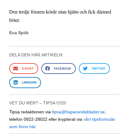
Den tredje föraren körde utan hjälm och fick därmed
böter.
Eva Spiik
DELA DEN HÄR ARTIKELN:
E-POST
FACEBOOK
TWITTER
LINKEDIN
VET DU MER? – TIPSA OSS!
Tipsa redaktionen via
tipsa@haparandabladet.se
,
telefon 0922-28022 eller krypterat via
vårt tipsformulär
som finns här
.