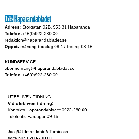
Adress:
Storgatan 92B, 953 31 Haparanda
Telefon:
+46(0)922-280 00
redaktion@haparandabladet.se
Öppet:
måndag-torsdag 08-17 fredag 08-16
KUNDSERVICE
abonnemang@haparandabladet.se
Telefon:
+46(0)922-280 00
UTEBLIVEN TIDNING
Vid utebliven tidning:
Kontakta Haparandabladet 0922-280 00.
Telefontid vardagar 09-15.
Jos jäät ilman lehteä Torniossa
soita puh 0200-710 00.