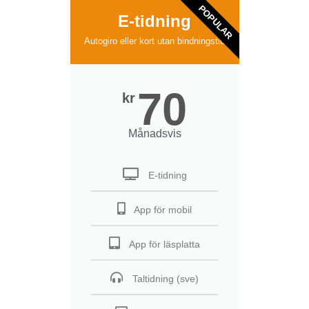
POPULAR
E-tidning
Autogiro eller kort utan bindningstid
70
kr
Månadsvis
E-tidning
App för mobil
App för läsplatta
Taltidning (sve)