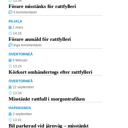
13:54
Förare misstänks för rattfylleri
4 kommentarer
PAJALA
1 mars
14:16
Förare anmäld för rattfylleri
Inga kommentarer
ÖVERTORNEÅ
6 februari
13:24
Körkort omhändertogs efter rattfylleri
ÖVERTORNEÅ
22 september
13:34
Misstänkt rattfull i morgontrafiken
HAPARANDA
2 september
13:41
Bil parkerad vid järnväg – misstänkt