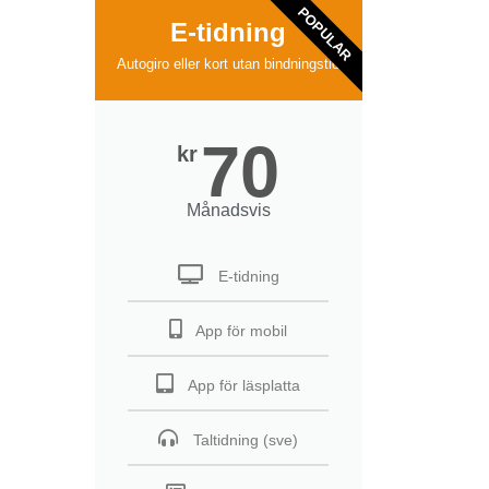
POPULAR
E-tidning
Autogiro eller kort utan bindningstid
70
kr
Månadsvis
E-tidning
App för mobil
App för läsplatta
Taltidning (sve)