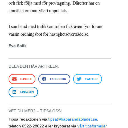
och fick följa med för provtagning. Därefter har en
anmälan om rattfylleri upprättats.
I samband med trafikkontrollen fick även fyra förare
varsin ordningsbot för hastighetsöverträdelse.
Eva Spiik
DELA DEN HÄR ARTIKELN:
E-POST
FACEBOOK
TWITTER
LINKEDIN
VET DU MER? – TIPSA OSS!
Tipsa redaktionen via
tipsa@haparandabladet.se
,
telefon 0922-28022 eller krypterat via
vårt tipsformulär