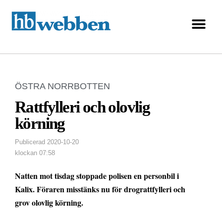
ÖSTRA NORRBOTTEN
Rattfylleri och olovlig
körning
Publicerad
2020-10-20
klockan
07:58
Natten mot tisdag stoppade polisen en personbil i
Kalix. Föraren misstänks nu för drograttfylleri och
grov olovlig körning.