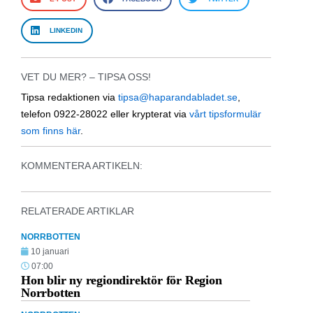
LINKEDIN
VET DU MER? – TIPSA OSS!
Tipsa redaktionen via
tipsa@haparandabladet.se
,
telefon 0922-28022 eller krypterat via
vårt tipsformulär
som finns här
.
KOMMENTERA ARTIKELN:
RELATERADE ARTIKLAR
NORRBOTTEN
10 januari
07:00
Hon blir ny regiondirektör för Region
Norrbotten