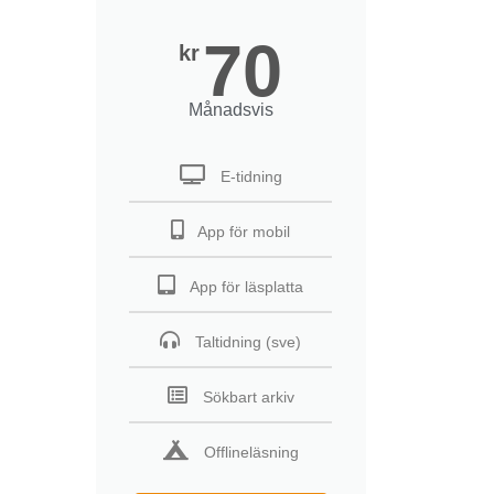
70
kr
Månadsvis
E-tidning
App för mobil
App för läsplatta
Taltidning (sve)
Sökbart arkiv
Offlineläsning