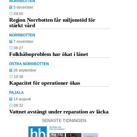
NORRBOTTEN
5 december
09:00
Region Norrbotten får miljonstöd för
stärkt vård
NORRBOTTEN
7 november
08:27
Folkhälsoproblem har ökat i länet
ÖSTRA NORRBOTTEN
26 september
10:38
Kapacitet för operationer ökas
PAJALA
14 augusti
08:32
Vattnet avstängt under reparation av läcka
SENASTE TIDNINGEN