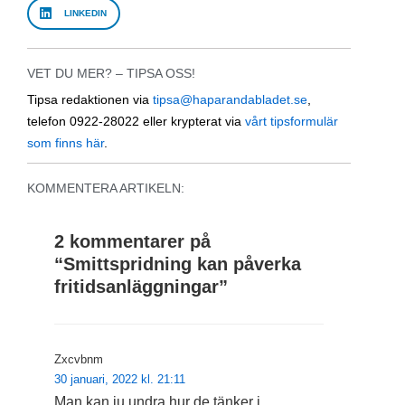
LINKEDIN
VET DU MER? – TIPSA OSS!
Tipsa redaktionen via
tipsa@haparandabladet.se
,
telefon 0922-28022 eller krypterat via
vårt tipsformulär
som finns här
.
KOMMENTERA ARTIKELN:
2 kommentarer på
“
Smittspridning kan påverka
fritidsanläggningar
”
Zxcvbnm
30 januari, 2022 kl. 21:11
Man kan ju undra hur de tänker i