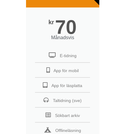
70
kr
Månadsvis
E-tidning
App för mobil
App för läsplatta
Taltidning (sve)
Sökbart arkiv
Offlineläsning