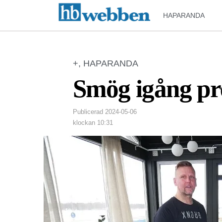
HAPARANDA
+
,
HAPARANDA
Smög igång p
Publicerad
2024-05-06
klockan
10:31