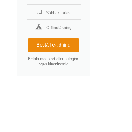
Sökbart arkiv
Offlineläsning
Beställ e-tidning
Betala med kort eller autogiro.
Ingen bindningstid.