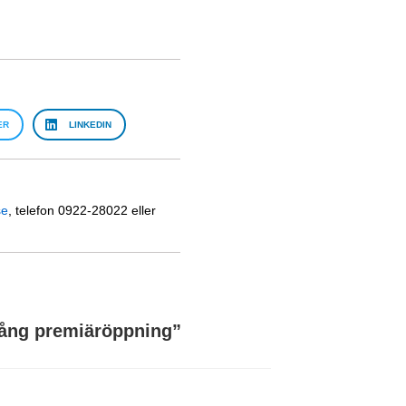
ER
LINKEDIN
se
, telefon 0922-28022 eller
ång premiäröppning
”