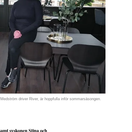
Medström driver River, är hoppfulla inför sommarsäsongen.
 samt syskonen Stina och