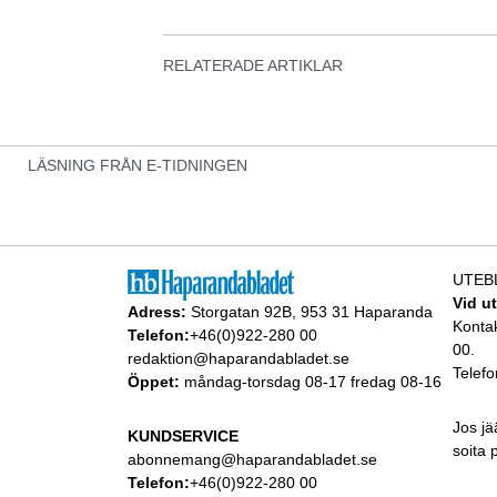
RELATERADE ARTIKLAR
LÄSNING FRÅN E-TIDNINGEN
UTEB
Vid u
Adress:
Storgatan 92B, 953 31 Haparanda
Konta
Telefon:
+46(0)922-280 00
00.
redaktion@haparandabladet.se
Telefo
Öppet:
måndag-torsdag 08-17 fredag 08-16
Jos jä
KUNDSERVICE
soita
abonnemang@haparandabladet.se
Telefon:
+46(0)922-280 00