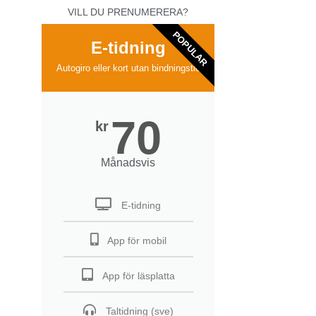
VILL DU PRENUMERERA?
POPULAR
E-tidning
Autogiro eller kort utan bindningstid
70
kr
Månadsvis
E-tidning
App för mobil
App för läsplatta
Taltidning (sve)