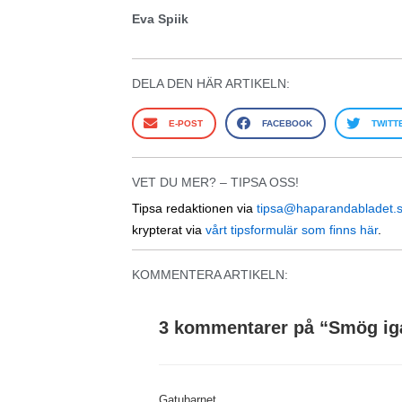
Eva Spiik
DELA DEN HÄR ARTIKELN:
E-POST
FACEBOOK
TWITT
VET DU MER? – TIPSA OSS!
Tipsa redaktionen via
tipsa@haparandabladet.
krypterat via
vårt tipsformulär som finns här
.
KOMMENTERA ARTIKELN:
3 kommentarer på “
Smög ig
Gatubarnet