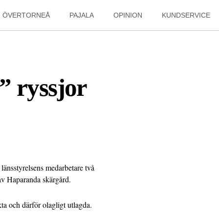
ÖVERTORNEÅ
PAJALA
OPINION
KUNDSERVICE
” ryssjor
 länsstyrelsens medarbetare två
n av Haparanda skärgård.
a och därför olagligt utlagda.