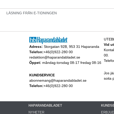
LÄSNING FRÅN E-TIDNINGEN
UTEB
Vid u
Adress:
Storgatan 92B, 953 31 Haparanda
Konta
Telefon:
+46(0)922-280 00
00.
redaktion@haparandabladet.se
Telefo
Öppet:
måndag-torsdag 08-17 fredag 08-16
Jos jä
KUNDSERVICE
soita
abonnemang@haparandabladet.se
Telefon:
+46(0)922-280 00
HAPARANDABLADET
KUNDS
NYHETER
ERBJU