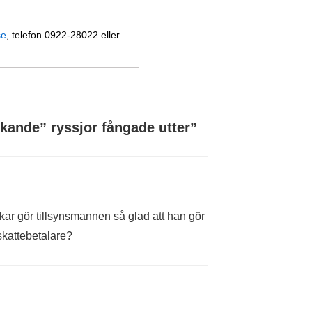
se
, telefon 0922-28022 eller
kande” ryssjor fångade utter
”
skar gör tillsynsmannen så glad att han gör
 skattebetalare?