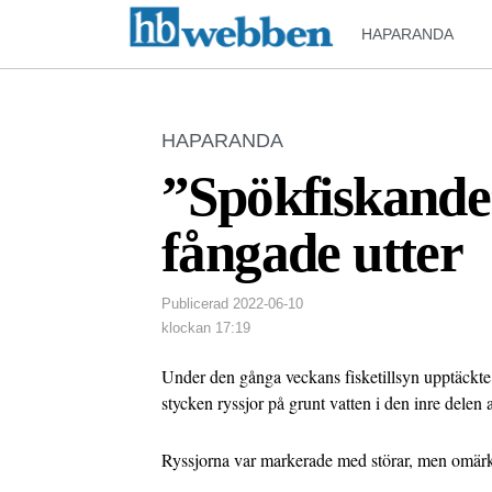
HAPARANDA
HAPARANDA
”Spökfiskande
fångade utter
Publicerad
2022-06-10
klockan
17:19
Under den gånga veckans fisketillsyn upptäckte
stycken ryssjor på grunt vatten i den inre dele
Ryssjorna var markerade med störar, men omärkt