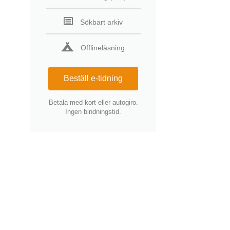
Sökbart arkiv
Offlineläsning
Beställ e-tidning
Betala med kort eller autogiro.
Ingen bindningstid.