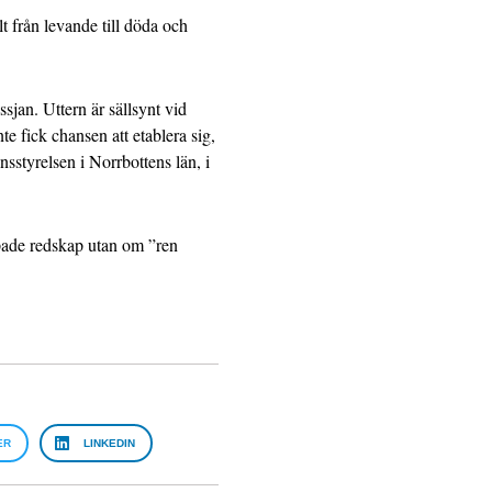
t från levande till döda och
sjan. Uttern är sällsynt vid
nte fick chansen att etablera sig,
sstyrelsen i Norrbottens län, i
ppade redskap utan om ”ren
ER
LINKEDIN