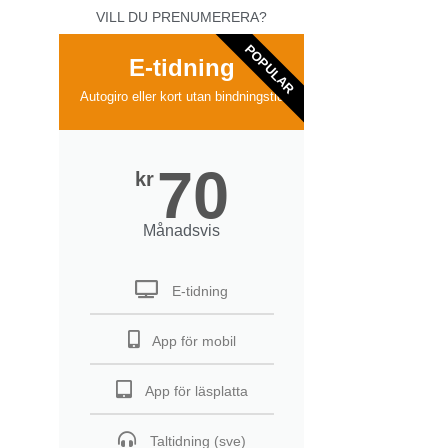
VILL DU PRENUMERERA?
POPULAR
E-tidning
Autogiro eller kort utan bindningstid
70
kr
Månadsvis
E-tidning
App för mobil
App för läsplatta
Taltidning (sve)