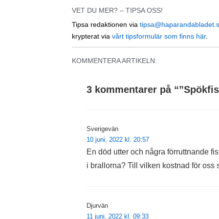
VET DU MER? – TIPSA OSS!
Tipsa redaktionen via
tipsa@haparandabladet.
krypterat via
vårt tipsformulär som finns här
.
KOMMENTERA ARTIKELN:
3 kommentarer på “
”Spökfis
Sverigevän
10 juni, 2022 kl. 20:57
En död utter och några förruttnande fi
i brallorna? Till vilken kostnad för oss
Djurvän
11 juni, 2022 kl. 09:33