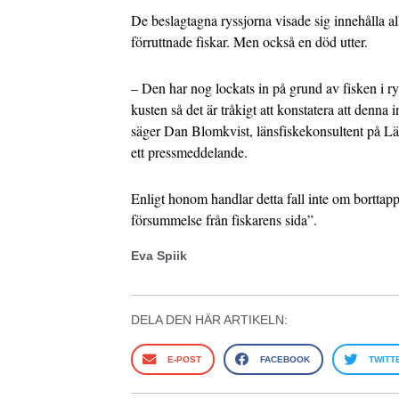
De beslagtagna ryssjorna visade sig innehålla all
förruttnade fiskar. Men också en död utter.
– Den har nog lockats in på grund av fisken i rys
kusten så det är tråkigt att konstatera att denna i
säger Dan Blomkvist, länsfiskekonsultent på Län
ett pressmeddelande.
Enligt honom handlar detta fall inte om bortta
försummelse från fiskarens sida”.
Eva Spiik
DELA DEN HÄR ARTIKELN:
E-POST
FACEBOOK
TWITT