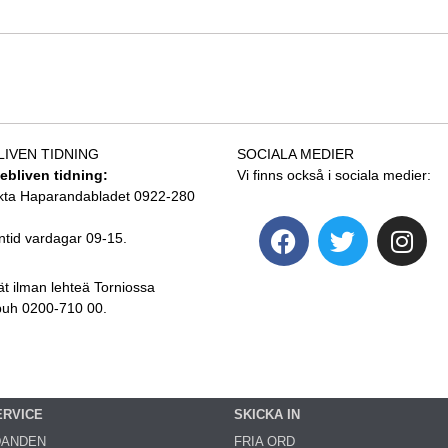
LIVEN TIDNING
SOCIALA MEDIER
tebliven tidning:
Vi finns också i sociala medier:
kta Haparandabladet 0922-280
ntid vardagar 09-15.
ät ilman lehteä Torniossa
 puh 0200-710 00.
ERVICE
SKICKA IN
DANDEN
FRIA ORD