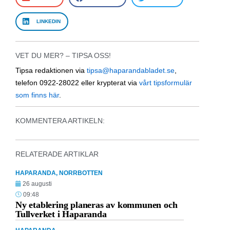
LINKEDIN
VET DU MER? – TIPSA OSS!
Tipsa redaktionen via
tipsa@haparandabladet.se
,
telefon 0922-28022 eller krypterat via
vårt tipsformulär
som finns här
.
KOMMENTERA ARTIKELN:
RELATERADE ARTIKLAR
HAPARANDA
,
NORRBOTTEN
26 augusti
09:48
Ny etablering planeras av kommunen och
Tullverket i Haparanda