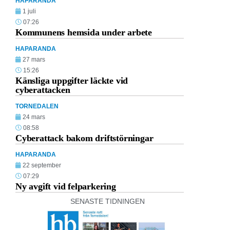
HAPARANDA
1 juli
07:26
Kommunens hemsida under arbete
HAPARANDA
27 mars
15:26
Känsliga uppgifter läckte vid
cyberattacken
TORNEDALEN
24 mars
08:58
Cyberattack bakom driftstörningar
HAPARANDA
22 september
07:29
Ny avgift vid felparkering
SENASTE TIDNINGEN