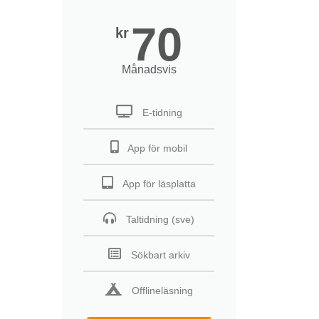
70
kr
Månadsvis
E-tidning
App för mobil
App för läsplatta
Taltidning (sve)
Sökbart arkiv
Offlineläsning