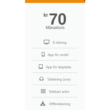
70
kr
Månadsvis
E-tidning
App för mobil
App för läsplatta
Taltidning (sve)
Sökbart arkiv
Offlineläsning