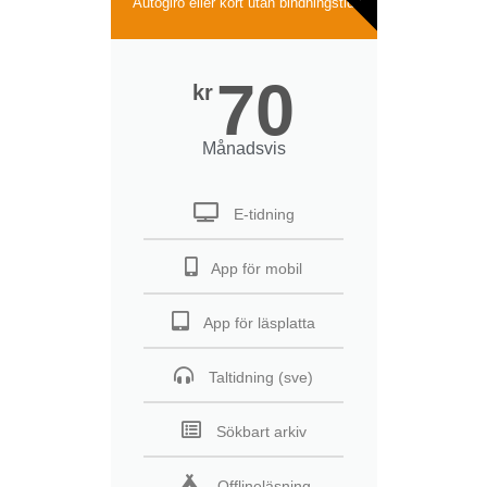
Autogiro eller kort utan bindningstid
70
kr
Månadsvis
E-tidning
App för mobil
App för läsplatta
Taltidning (sve)
Sökbart arkiv
Offlineläsning