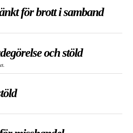
nkt för brott i samband
degörelse och stöld
et.
töld