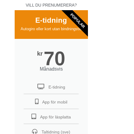
VILL DU PRENUMERERA?
POPULAR
E-tidning
Autogiro eller kort utan bindningstid
70
kr
Månadsvis
E-tidning
App för mobil
App för läsplatta
Taltidning (sve)