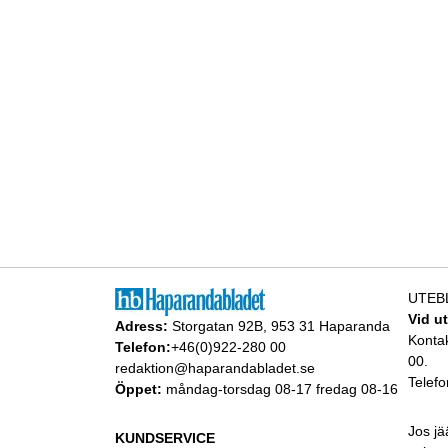
UTEB
Vid u
Adress:
Storgatan 92B, 953 31 Haparanda
Konta
Telefon:
+46(0)922-280 00
00.
redaktion@haparandabladet.se
Telefo
Öppet:
måndag-torsdag 08-17 fredag 08-16
Jos jä
KUNDSERVICE