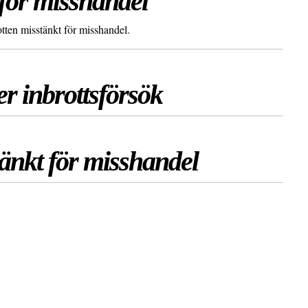
för misshandel
tten misstänkt för misshandel.
r inbrottsförsök
änkt för misshandel