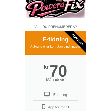
VILL DU PRENUMERERA?
POPULAR
E-tidning
Autogiro eller kort utan bindningstid
70
kr
Månadsvis
E-tidning
App för mobil