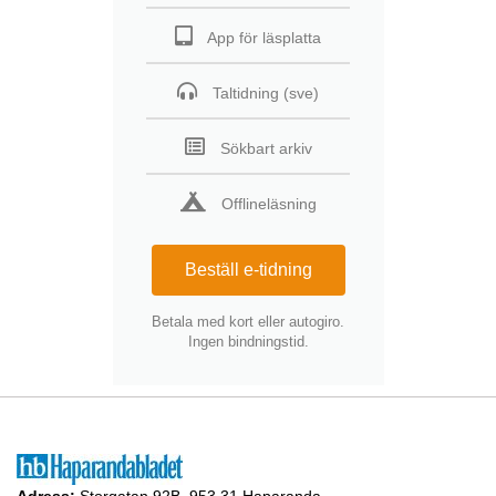
App för läsplatta
Taltidning (sve)
Sökbart arkiv
Offlineläsning
Beställ e-tidning
Betala med kort eller autogiro.
Ingen bindningstid.
Adress:
Storgatan 92B, 953 31 Haparanda