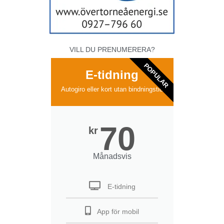
VILL DU PRENUMERERA?
POPULAR
E-tidning
Autogiro eller kort utan bindningstid
70
kr
Månadsvis
E-tidning
App för mobil