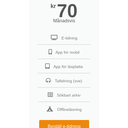
70
kr
Månadsvis
E-tidning
App för mobil
App för läsplatta
Taltidning (sve)
Sökbart arkiv
Offlineläsning
Beställ e-tidning