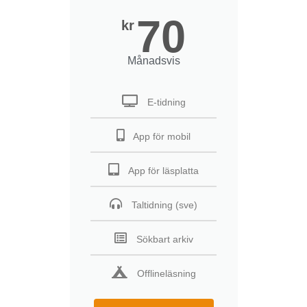
70
kr
Månadsvis
E-tidning
App för mobil
App för läsplatta
Taltidning (sve)
Sökbart arkiv
Offlineläsning