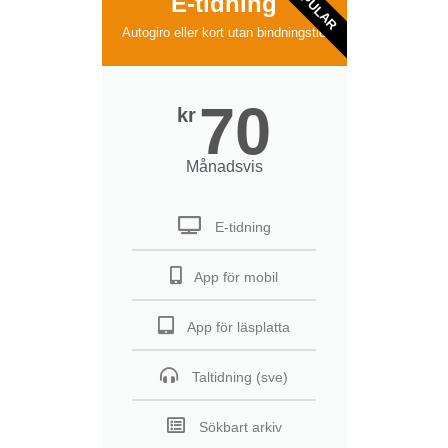
POPULAR
E-tidning
Autogiro eller kort utan bindningstid
70
kr
Månadsvis
E-tidning
App för mobil
App för läsplatta
Taltidning (sve)
Sökbart arkiv