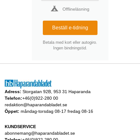
Offlineläsning
Beställ e-tidning
Betala med kort eller autogiro.
Ingen bindningstid.
Adress:
Storgatan 92B, 953 31 Haparanda
Telefon:
+46(0)922-280 00
redaktion@haparandabladet.se
Öppet:
måndag-torsdag 08-17 fredag 08-16
KUNDSERVICE
abonnemang@haparandabladet.se
Telefon:
+46(0)922-280 00