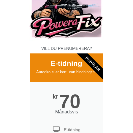
VILL DU PRENUMERERA?
POPULAR
E-tidning
Autogiro eller kort utan bindningstid
70
kr
Månadsvis
E-tidning