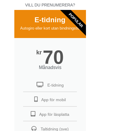
VILL DU PRENUMERERA?
POPULAR
E-tidning
Autogiro eller kort utan bindningstid
70
kr
Månadsvis
E-tidning
App för mobil
App för läsplatta
Taltidning (sve)