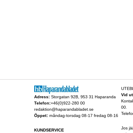
UTEB
Vid u
Adress:
Storgatan 92B, 953 31 Haparanda
Konta
Telefon:
+46(0)922-280 00
00.
redaktion@haparandabladet.se
Telefo
Öppet:
måndag-torsdag 08-17 fredag 08-16
Jos jä
KUNDSERVICE