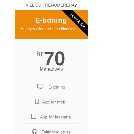
VILL DU PRENUMERERA?
POPULAR
E-tidning
Autogiro eller kort utan bindningstid
70
kr
Månadsvis
E-tidning
App för mobil
App för läsplatta
Taltidning (sve)