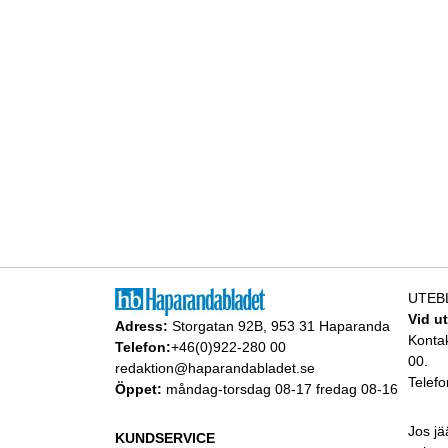
UTEB
Vid u
Adress:
Storgatan 92B, 953 31 Haparanda
Konta
Telefon:
+46(0)922-280 00
00.
redaktion@haparandabladet.se
Telefo
Öppet:
måndag-torsdag 08-17 fredag 08-16
Jos jä
KUNDSERVICE