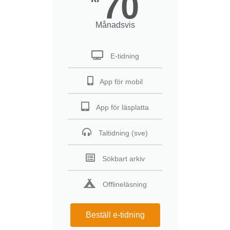
70
Månadsvis
E-tidning
App för mobil
App för läsplatta
Taltidning (sve)
Sökbart arkiv
Offlineläsning
Beställ e-tidning