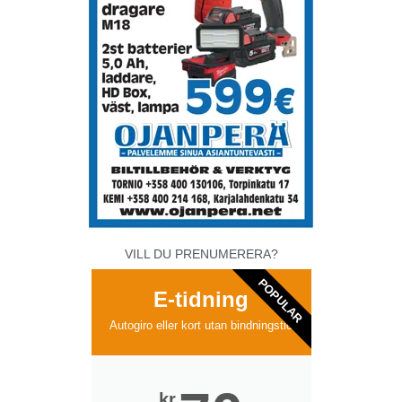
VILL DU PRENUMERERA?
POPULAR
E-tidning
Autogiro eller kort utan bindningstid
kr