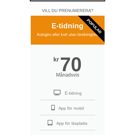
VILL DU PRENUMERERA?
POPULAR
E-tidning
Autogiro eller kort utan bindningstid
70
kr
Månadsvis
E-tidning
App för mobil
App för läsplatta