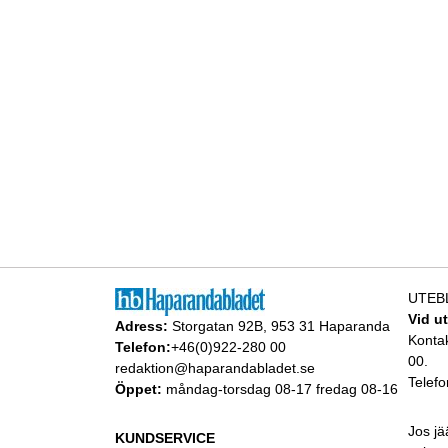
UTEB
Vid u
Adress:
Storgatan 92B, 953 31 Haparanda
Konta
Telefon:
+46(0)922-280 00
00.
redaktion@haparandabladet.se
Telefo
Öppet:
måndag-torsdag 08-17 fredag 08-16
Jos jä
KUNDSERVICE