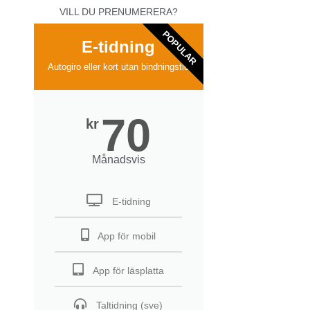
VILL DU PRENUMERERA?
POPULAR
E-tidning
Autogiro eller kort utan bindningstid
70
kr
Månadsvis
E-tidning
App för mobil
App för läsplatta
Taltidning (sve)