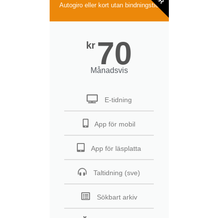
Autogiro eller kort utan bindningstid
70
kr
Månadsvis
E-tidning
App för mobil
App för läsplatta
Taltidning (sve)
Sökbart arkiv