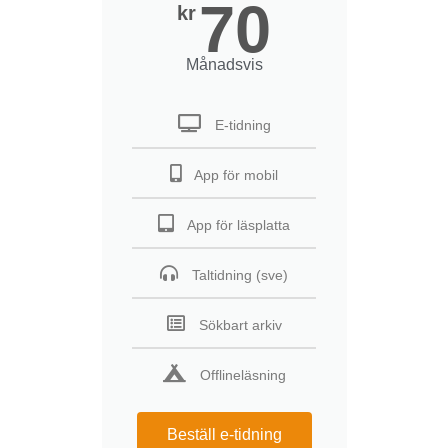
70
kr
Månadsvis
E-tidning
App för mobil
App för läsplatta
Taltidning (sve)
Sökbart arkiv
Offlineläsning
Beställ e-tidning