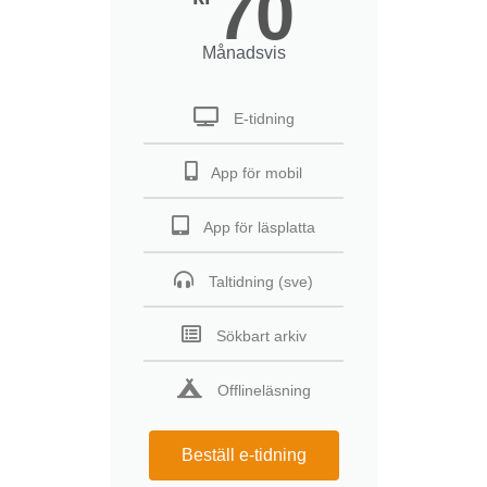
70
Månadsvis
E-tidning
App för mobil
App för läsplatta
Taltidning (sve)
Sökbart arkiv
Offlineläsning
Beställ e-tidning