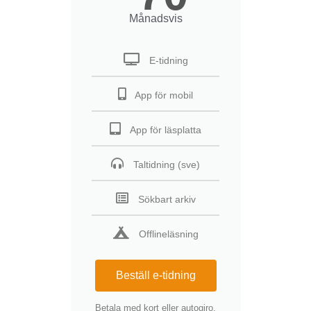
Månadsvis
E-tidning
App för mobil
App för läsplatta
Taltidning (sve)
Sökbart arkiv
Offlineläsning
Beställ e-tidning
Betala med kort eller autogiro.