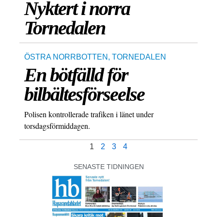
Nyktert i norra
Tornedalen
ÖSTRA NORRBOTTEN
,
TORNEDALEN
En bötfälld för
bilbältesförseelse
Polisen kontrollerade trafiken i länet under
torsdagsförmiddagen.
1
2
3
4
SENASTE TIDNINGEN