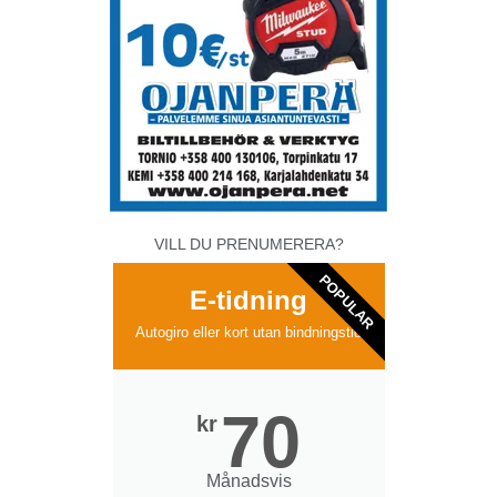
VILL DU PRENUMERERA?
POPULAR
E-tidning
Autogiro eller kort utan bindningstid
70
kr
Månadsvis