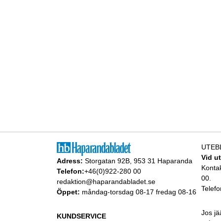
UTEB
Vid u
Adress:
Storgatan 92B, 953 31 Haparanda
Konta
Telefon:
+46(0)922-280 00
00.
redaktion@haparandabladet.se
Telefo
Öppet:
måndag-torsdag 08-17 fredag 08-16
Jos jä
KUNDSERVICE