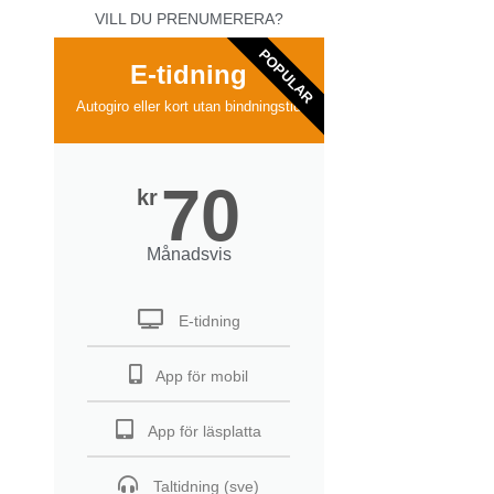
VILL DU PRENUMERERA?
POPULAR
E-tidning
Autogiro eller kort utan bindningstid
70
kr
Månadsvis
E-tidning
App för mobil
App för läsplatta
Taltidning (sve)