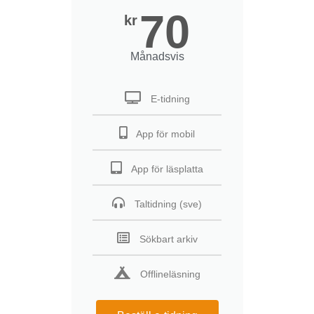
70
kr
Månadsvis
E-tidning
App för mobil
App för läsplatta
Taltidning (sve)
Sökbart arkiv
Offlineläsning