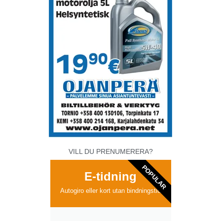
VILL DU PRENUMERERA?
POPULAR
E-tidning
Autogiro eller kort utan bindningstid