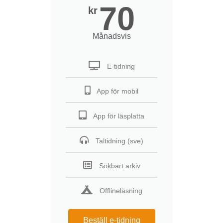
70
kr
Månadsvis
E-tidning
App för mobil
App för läsplatta
Taltidning (sve)
Sökbart arkiv
Offlineläsning
Beställ e-tidning