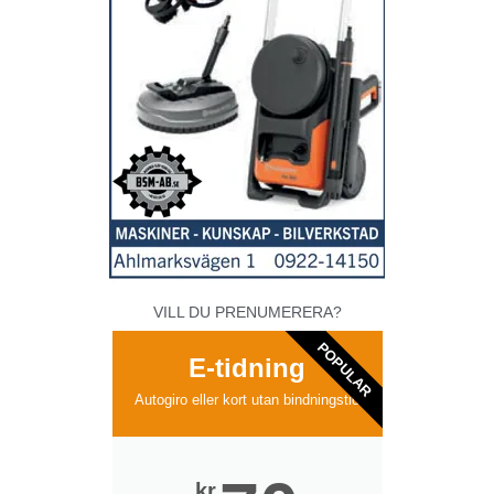
VILL DU PRENUMERERA?
POPULAR
E-tidning
Autogiro eller kort utan bindningstid
kr