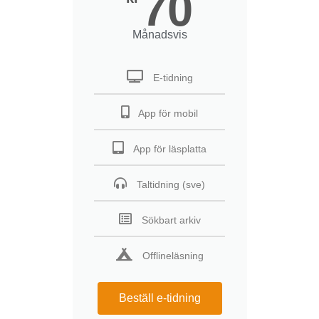
70
Månadsvis
E-tidning
App för mobil
App för läsplatta
Taltidning (sve)
Sökbart arkiv
Offlineläsning
Beställ e-tidning