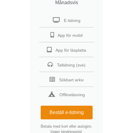
Månadsvis
E-tidning
App för mobil
App för läsplatta
Taltidning (sve)
Sökbart arkiv
Offlineläsning
Beställ e-tidning
Betala med kort eller autogiro.
Ingen bindningstid.