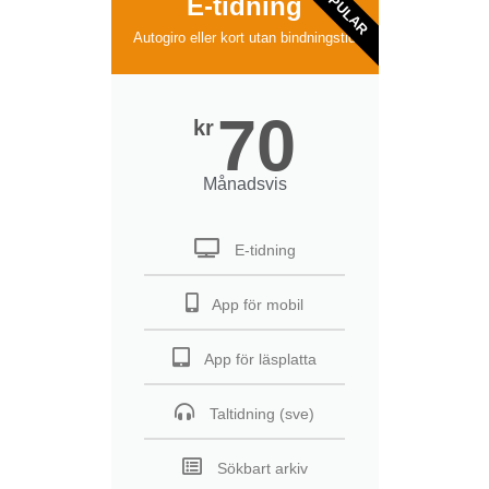
POPULAR
E-tidning
Autogiro eller kort utan bindningstid
70
kr
Månadsvis
E-tidning
App för mobil
App för läsplatta
Taltidning (sve)
Sökbart arkiv