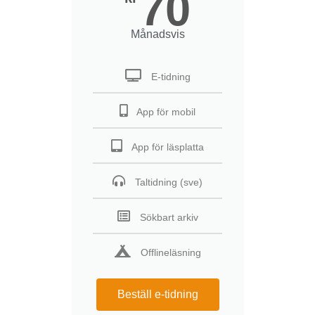
70
Månadsvis
E-tidning
App för mobil
App för läsplatta
Taltidning (sve)
Sökbart arkiv
Offlineläsning
Beställ e-tidning