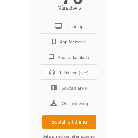
Månadsvis
E-tidning
App för mobil
App för läsplatta
Taltidning (sve)
Sökbart arkiv
Offlineläsning
Beställ e-tidning
Betala med kort eller autogiro.