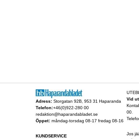
UTEB
Vid u
Adress:
Storgatan 92B, 953 31 Haparanda
Konta
Telefon:
+46(0)922-280 00
00.
redaktion@haparandabladet.se
Telefo
Öppet:
måndag-torsdag 08-17 fredag 08-16
Jos jä
KUNDSERVICE