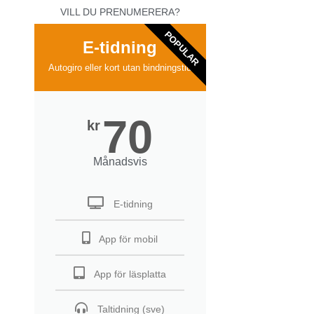
VILL DU PRENUMERERA?
POPULAR
E-tidning
Autogiro eller kort utan bindningstid
70
kr
Månadsvis
E-tidning
App för mobil
App för läsplatta
Taltidning (sve)