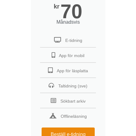
70
kr
Månadsvis
E-tidning
App för mobil
App för läsplatta
Taltidning (sve)
Sökbart arkiv
Offlineläsning
Beställ e-tidning