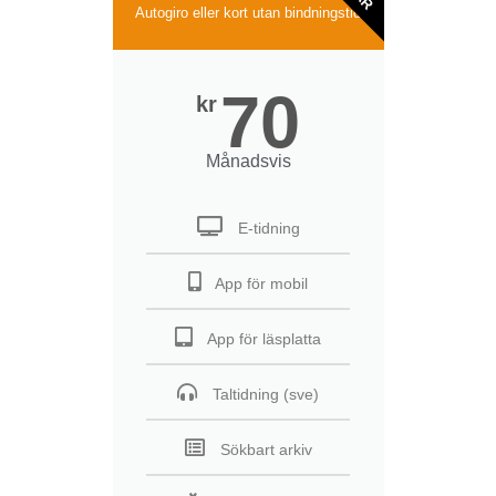
Autogiro eller kort utan bindningstid
70
kr
Månadsvis
E-tidning
App för mobil
App för läsplatta
Taltidning (sve)
Sökbart arkiv