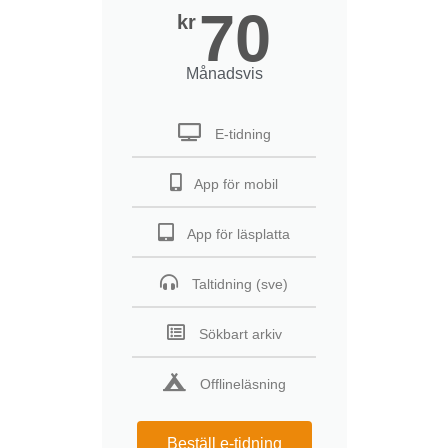
70
kr
Månadsvis
E-tidning
App för mobil
App för läsplatta
Taltidning (sve)
Sökbart arkiv
Offlineläsning
Beställ e-tidning