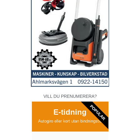
VILL DU PRENUMERERA?
POPULAR
E-tidning
Autogiro eller kort utan bindningstid