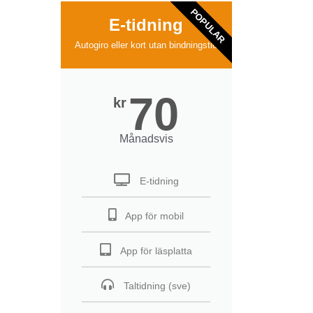
POPULAR
E-tidning
Autogiro eller kort utan bindningstid
70
kr
Månadsvis
E-tidning
App för mobil
App för läsplatta
Taltidning (sve)