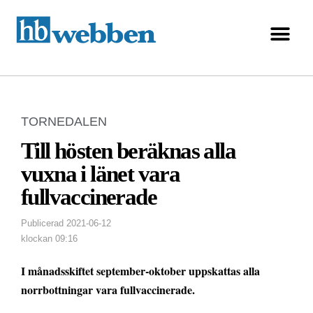
TORNEDALEN
Till hösten beräknas alla
vuxna i länet vara
fullvaccinerade
Publicerad
2021-06-12
klockan
09:16
I månadsskiftet september-oktober uppskattas alla
norrbottningar vara fullvaccinerade.