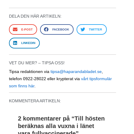
DELA DEN HÄR ARTIKELN:
E-POST
FACEBOOK
TWITTER
LINKEDIN
VET DU MER? – TIPSA OSS!
Tipsa redaktionen via
tipsa@haparandabladet.se
,
telefon 0922-28022 eller krypterat via
vårt tipsformulär
som finns här
.
KOMMENTERA ARTIKELN:
2 kommentarer på “
Till hösten
beräknas alla vuxna i länet
vara fullvaccinerade
”