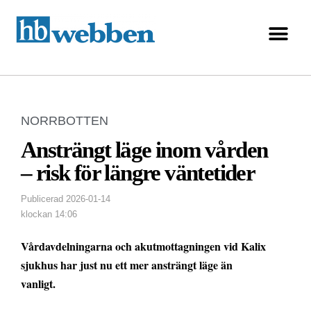
NORRBOTTEN
Ansträngt läge inom vården
– risk för längre väntetider
Publicerad
2026-01-14
klockan
14:06
Vårdavdelningarna och akutmottagningen vid Kalix
sjukhus har just nu ett mer ansträngt läge än
vanligt.