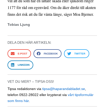
vill att du som har en lättare skada eller sjukdom ringer
1177 för råd om egenvård. Om du åker direkt till akuten
finns det risk att du får vänta länge, säger Moa Bjerner.
Tobias Ljung
DELA DEN HÄR ARTIKELN:
E-POST
FACEBOOK
TWITTER
LINKEDIN
VET DU MER? – TIPSA OSS!
Tipsa redaktionen via
tipsa@haparandabladet.se
,
telefon 0922-28022 eller krypterat via
vårt tipsformulär
som finns här
.