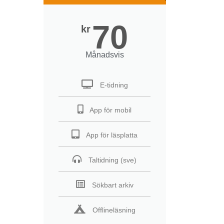
70
kr
Månadsvis
E-tidning
App för mobil
App för läsplatta
Taltidning (sve)
Sökbart arkiv
Offlineläsning